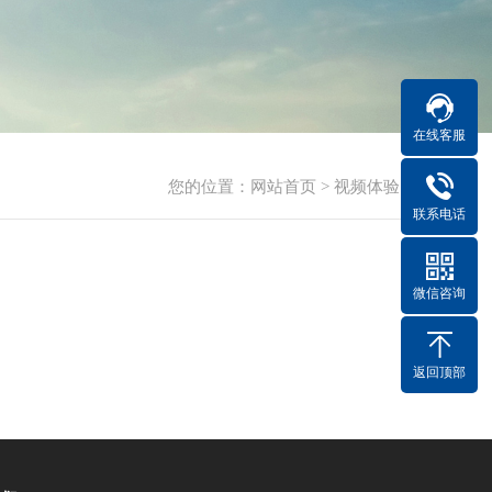
在线客服
您的位置：
网站首页
>
视频体验
>
联系电话
微信咨询
返回顶部