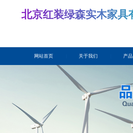
北京红装绿森实木家具
网站首页
关于我们
产品