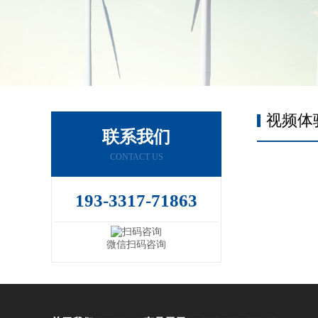
视频体
联系我们
CONTACT US
193-3317-71863
微信扫码咨询